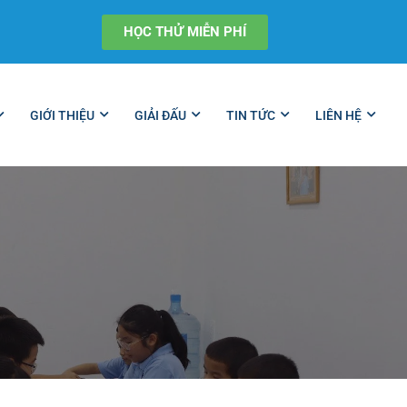
HỌC THỬ MIỄN PHÍ
GIỚI THIỆU
GIẢI ĐẤU
TIN TỨC
LIÊN HỆ