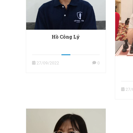
Hồ Công Lý
27/09/2022
0
27/