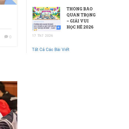
THÔNG BÁO
QUAN TRỌNG
– GIẢI VUI
HỌC HÈ 2026
17
Th7
2026
0
Tất Cả Các Bài Viết