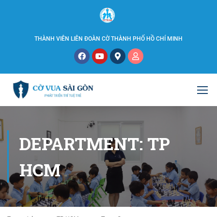
THÀNH VIÊN LIÊN ĐOÀN CỜ THÀNH PHỐ HỒ CHÍ MINH
DEPARTMENT: TP
HCM