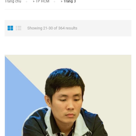
Trang chủ
»
TP HCM
»
Trang 3
Showing 21-30 of 364 results