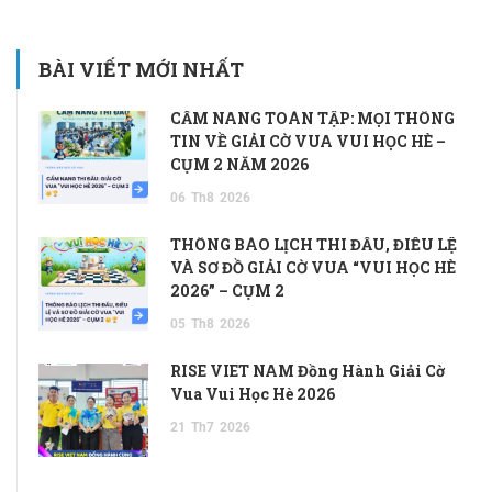
BÀI VIẾT MỚI NHẤT
CẨM NANG TOÀN TẬP: MỌI THÔNG
TIN VỀ GIẢI CỜ VUA VUI HỌC HÈ –
CỤM 2 NĂM 2026
06
Th8
2026
THÔNG BÁO LỊCH THI ĐẤU, ĐIỀU LỆ
VÀ SƠ ĐỒ GIẢI CỜ VUA “VUI HỌC HÈ
2026” – CỤM 2
05
Th8
2026
RISE VIET NAM Đồng Hành Giải Cờ
Vua Vui Học Hè 2026
21
Th7
2026